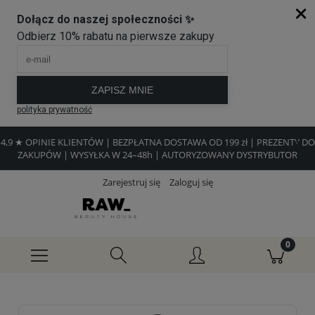
4,9 ★ OPINIE KLIENTÓW | BEZPŁATNA DOSTAWA OD 199 zł | PREZENTY DO
ZAKUPÓW | WYSYŁKA W 24–48h | AUTORYZOWANY DYSTRYBUTOR
Zarejestruj się
Zaloguj się