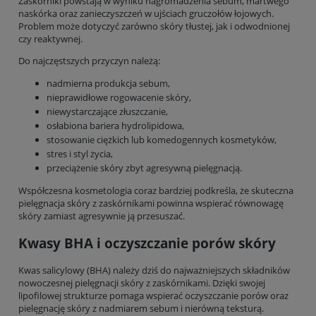
Zaskórniki powstają w wyniku nagromadzenia sebum, martwego
naskórka oraz zanieczyszczeń w ujściach gruczołów łojowych.
Problem może dotyczyć zarówno skóry tłustej, jak i odwodnionej
czy reaktywnej.
Do najczęstszych przyczyn należą:
nadmierna produkcja sebum,
nieprawidłowe rogowacenie skóry,
niewystarczające złuszczanie,
osłabiona bariera hydrolipidowa,
stosowanie ciężkich lub komedogennych kosmetyków,
stres i styl życia,
przeciążenie skóry zbyt agresywną pielęgnacją.
Współczesna kosmetologia coraz bardziej podkreśla, że skuteczna
pielęgnacja skóry z zaskórnikami powinna wspierać równowagę
skóry zamiast agresywnie ją przesuszać.
Kwasy BHA i oczyszczanie porów skóry
Kwas salicylowy (BHA) należy dziś do najważniejszych składników
nowoczesnej pielęgnacji skóry z zaskórnikami. Dzięki swojej
lipofilowej strukturze pomaga wspierać oczyszczanie porów oraz
pielęgnację skóry z nadmiarem sebum i nierówną teksturą.