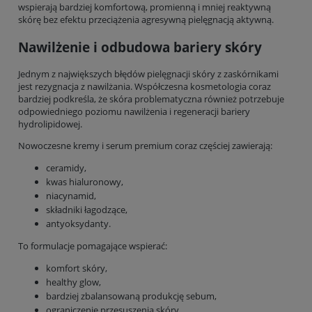
wspierają bardziej komfortową, promienną i mniej reaktywną
skórę bez efektu przeciążenia agresywną pielęgnacją aktywną.
Nawilżenie i odbudowa bariery skóry
Jednym z największych błędów pielęgnacji skóry z zaskórnikami
jest rezygnacja z nawilżania. Współczesna kosmetologia coraz
bardziej podkreśla, że skóra problematyczna również potrzebuje
odpowiedniego poziomu nawilżenia i regeneracji bariery
hydrolipidowej.
Nowoczesne kremy i serum premium coraz częściej zawierają:
ceramidy,
kwas hialuronowy,
niacynamid,
składniki łagodzące,
antyoksydanty.
To formulacje pomagające wspierać:
komfort skóry,
healthy glow,
bardziej zbalansowaną produkcję sebum,
ograniczenie przesuszenia skóry,