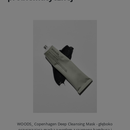
WOODS_ Copenhagen Deep Cleansing Mask - głęboko
oczyszczająca maska z węglem z czarnego bambusa i