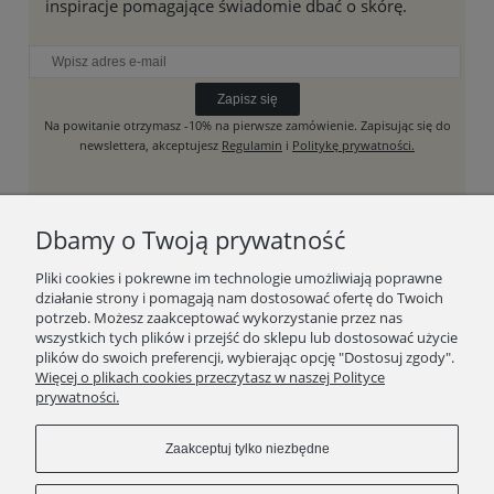
inspiracje pomagające świadomie dbać o skórę.
Zapisz się
Na powitanie otrzymasz -10% na pierwsze zamówienie. Zapisując się do
newslettera, akceptujesz
Regulamin
i
Politykę prywatności.
Dbamy o Twoją prywatność
SKLEP
Pliki cookies i pokrewne im technologie umożliwiają poprawne
działanie strony i pomagają nam dostosować ofertę do Twoich
RAW BEAUTY HOUSE
potrzeb. Możesz zaakceptować wykorzystanie przez nas
wszystkich tych plików i przejść do sklepu lub dostosować użycie
plików do swoich preferencji, wybierając opcję "Dostosuj zgody".
WAŻNE LINKI
Więcej o plikach cookies przeczytasz w naszej Polityce
prywatności.
Zaakceptuj tylko niezbędne