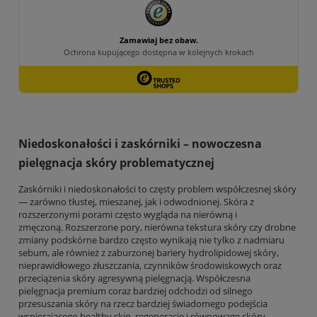
Niedoskonałości i zaskórniki – nowoczesna
pielęgnacja skóry problematycznej
Zaskórniki i niedoskonałości to częsty problem współczesnej skóry
— zarówno tłustej, mieszanej, jak i odwodnionej. Skóra z
rozszerzonymi porami często wygląda na nierówną i
zmęczoną. Rozszerzone pory, nierówna tekstura skóry czy drobne
zmiany podskórne bardzo często wynikają nie tylko z nadmiaru
sebum, ale również z zaburzonej bariery hydrolipidowej skóry,
nieprawidłowego złuszczania, czynników środowiskowych oraz
przeciążenia skóry agresywną pielęgnacją. Współczesna
pielęgnacja premium coraz bardziej odchodzi od silnego
przesuszania skóry na rzecz bardziej świadomego podejścia
wspierającego healthy skin, regenerację i równowagę skóry.