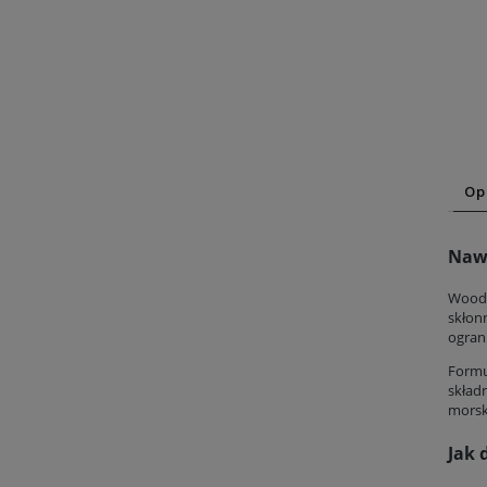
Op
Nawi
Woods
skłon
ograni
Formu
skład
morsk
Jak 