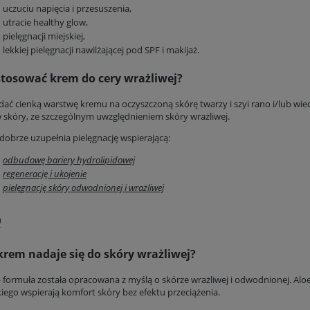
uczuciu napięcia i przesuszenia,
utracie healthy glow,
pielęgnacji miejskiej,
lekkiej pielęgnacji nawilżającej pod SPF i makijaż.
stosować krem do cery wrażliwej?
dać cienką warstwę kremu na oczyszczoną skórę twarzy i szyi rano i/lub wi
 skóry, ze szczególnym uwzględnieniem skóry wrażliwej.
dobrze uzupełnia pielęgnację wspierającą:
odbudowę bariery hydrolipidowej
regenerację i ukojenie
pielęgnację skóry odwodnionej i wrażliwej
Q
krem nadaje się do skóry wrażliwej?
 formuła została opracowana z myślą o skórze wrażliwej i odwodnionej. Alo
iego wspierają komfort skóry bez efektu przeciążenia.