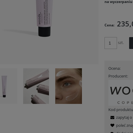
na wyczerpaniu
Cena n
kosztó
235,
Cena:
szt.
Ocena:
Producent:
Kod produktu
zapytaj o
poleć zn