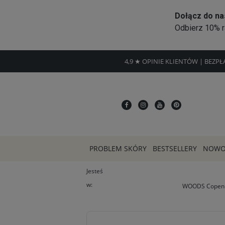
4,9 ★ OPINIE KLIENTÓW | BEZP
PROBLEM SKÓRY
BESTSELLERY
NOWO
Jesteś
w:
WOODS Copenhag