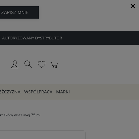
8h | AUTORYZOWANY DYSTRYBUTOR
Zarejestruj się
Zaloguj się
ĘŻCZYZNA
WSPÓŁPRACA
MARKI
t skóry wrażliwej 75 ml