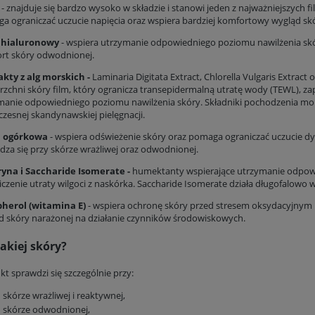
s
- znajduje się bardzo wysoko w składzie i stanowi jeden z najważniejszych f
a ograniczać uczucie napięcia oraz wspiera bardziej komfortowy wygląd sk
 hialuronowy
- wspiera utrzymanie odpowiedniego poziomu nawilżenia skó
rt skóry odwodnionej.
akty z alg morskich -
Laminaria Digitata Extract, Chlorella Vulgaris Extrac
rzchni skóry film, który ogranicza transepidermalną utratę wody (TEWL), zap
manie odpowiedniego poziomu nawilżenia skóry. Składniki pochodzenia m
zesnej skandynawskiej pielęgnacji.
 ogórkowa
- wspiera odświeżenie skóry oraz pomaga ograniczać uczucie dy
dza się przy skórze wrażliwej oraz odwodnionej.
ryna i Saccharide Isomerate -
humektanty wspierające utrzymanie odpowi
iczenie utraty wilgoci z naskórka. Saccharide Isomerate działa długofalowo
pherol
(witamina E)
- wspiera ochronę skóry przed stresem oksydacyjnym
d skóry narażonej na działanie czynników środowiskowych.
jakiej skóry?
t sprawdzi się szczególnie przy:
skórze wrażliwej i reaktywnej,
skórze odwodnionej,