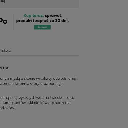
nię
eństwo
enia
ny z myślą o skórze wrażliwej, odwodnionej i
ziomu nawilżenia skóry oraz pomaga
jedną z najczystszych wód na świecie — oraz
esu, humektantów i składników pochodzenia
ąd skóry.