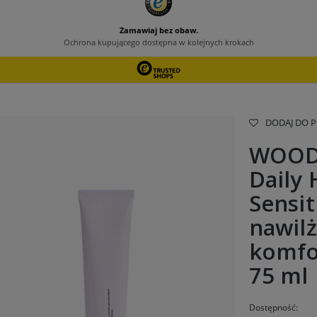
DODAJ DO 
WOOD
Daily
Sensit
nawilż
komfo
75 ml
Dostępność: