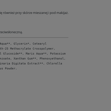
 również przy skórze mieszanej i pod makijaż.
zeciwsłoneczną.
Aqua**, Glycerin*, Cetearyl
th-25 Methacrylate Crosspolymer,
l Glucoside**, Maris Aqua**, Potassium
nzoate, Xanthan Gum**, Phenoxyethanol,
inaria Digitata Extract**, Chlorella
us Powder.