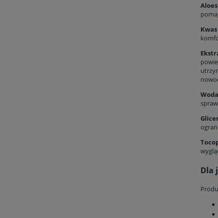
Aloe
pomag
Kwas
komfo
Ekstr
powie
utrzy
nowoc
Woda
spraw
Glice
ogran
Toco
wyglą
Dla 
Produk