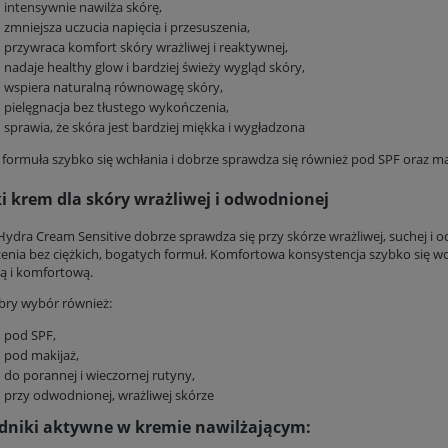
intensywnie nawilża skórę,
zmniejsza uczucia napięcia i przesuszenia,
przywraca komfort skóry wrażliwej i reaktywnej,
nadaje healthy glow i bardziej świeży wygląd skóry,
wspiera naturalną równowagę skóry,
pielęgnacja bez tłustego wykończenia,
sprawia, że skóra jest bardziej miękka i wygładzona
 formuła szybko się wchłania i dobrze sprawdza się również pod SPF oraz ma
i krem dla skóry wrażliwej i odwodnionej
 Hydra Cream Sensitive dobrze sprawdza się przy skórze wrażliwej, suchej i
żenia bez ciężkich, bogatych formuł. Komfortowa konsystencja szybko się wch
ą i komfortową.
bry wybór również:
pod SPF,
pod makijaż,
do porannej i wieczornej rutyny,
przy odwodnionej, wrażliwej skórze
dniki aktywne w kremie nawilżającym: