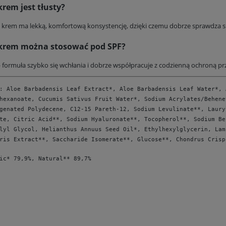
krem jest tłusty?
 krem ma lekką, komfortową konsystencję, dzięki czemu dobrze sprawdza się
krem można stosować pod SPF?
 formuła szybko się wchłania i dobrze współpracuje z codzienną ochroną pr
: Aloe Barbadensis Leaf Extract*, Aloe Barbadensis Leaf Water*, 
hexanoate, Cucumis Sativus Fruit Water*, Sodium Acrylates/Behene
genated Polydecene, C12-15 Pareth-12, Sodium Levulinate**, Laury
te, Citric Acid**, Sodium Hyaluronate**, Tocopherol**, Sodium Be
lyl Glycol, Helianthus Annuus Seed Oil*, Ethylhexylglycerin, Lam
ris Extract**, Saccharide Isomerate**, Glucose**, Chondrus Crisp
ic* 79,9%, Natural** 89,7%