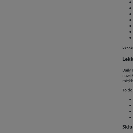
Lekka
Lekk
Daily
nawil
miękk
To do
Skła