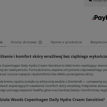
dodaj opi
is
Koszty dostawy
Opinie o produkcie
Bezpiecz
Cena nie zawiera ewentualnych
lżenie i komfort skóry wrażliwej bez ciężkiego wykończ
kosztów płatności
 Copenhagen Daily Hydra Cream Sensitive to lekki krem nawilżający stworzo
nej do reaktywności. Formuła kremu wspiera utrzymanie odpowiedniego po
czać uczucie napięcia i dyskomfortu bez efektu przeciążenia skóry.
ła kremu oparta została na arktycznej wodzie z Grenlandii — uznawanej za 
nikach wspierających nawilżenie i komfort skóry wrażliwej. Połączenie alo
iego pomaga wspierać healthy glow oraz bardziej świeży i komfortowy wygl
działa Woods Copenhagen Daily Hydra Cream Sensitive?