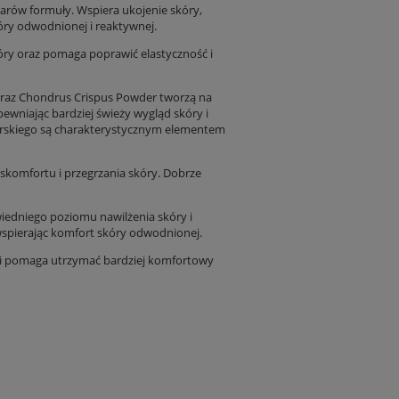
ilarów formuły. Wspiera ukojenie skóry,
óry odwodnionej i reaktywnej.
ry oraz pomaga poprawić elastyczność i
t oraz Chondrus Crispus Powder tworzą na
ewniając bardziej świeży wygląd skóry i
orskiego są charakterystycznym elementem
skomfortu i przegrzania skóry. Dobrze
edniego poziomu nawilżenia skóry i
 wspierając komfort skóry odwodnionej.
 i pomaga utrzymać bardziej komfortowy