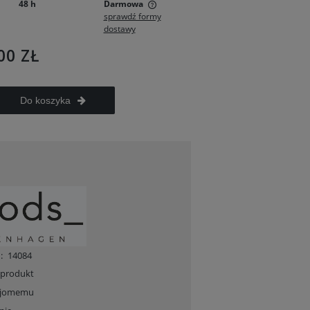
48 h
Darmowa
sprawdź formy
dostawy
ie zawiera ewentualnych
w płatności
00 ZŁ
Do koszyka
:
14084
 produkt
ajomemu