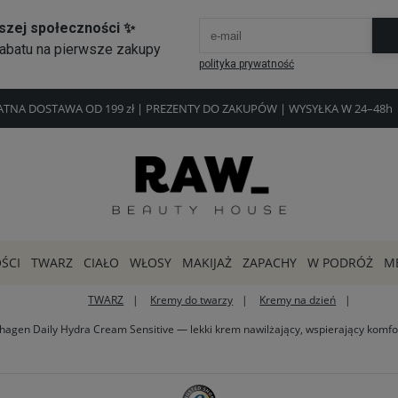
ŁATNA DOSTAWA OD 199 zł | PREZENTY DO ZAKUPÓW | WYSYŁKA W 24–4
ŚCI
TWARZ
CIAŁO
WŁOSY
MAKIJAŻ
ZAPACHY
W PODRÓŻ
M
TWARZ
Kremy do twarzy
Kremy na dzień
en Daily Hydra Cream Sensitive — lekki krem nawilżający, wspierający komfor