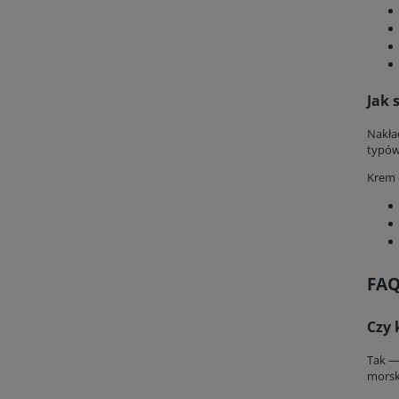
Jak 
Nakła
typów
Krem 
FA
Czy 
Tak —
morsk