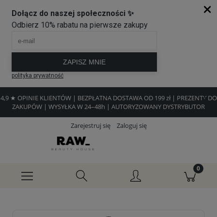
4,9 ★ OPINIE KLIENTÓW | BEZPŁATNA DOSTAWA OD 199 zł | PREZENTY DO
ZAKUPÓW | WYSYŁKA W 24–48h | AUTORYZOWANY DYSTRYBUTOR
Zarejestruj się
Zaloguj się