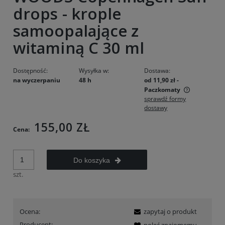
drops - krople
samoopalające z
witaminą C 30 ml
Dostępność:
Wysyłka w:
Dostawa:
na wyczerpaniu
48 h
od 11,90 zł
-
Paczkomaty
sprawdź formy
Cena nie zawiera ewentualnych kosztów płatności
dostawy
155,00 ZŁ
Cena:
Do koszyka
szt.
Ocena:
zapytaj o produkt
Producent:
poleć znajomemu