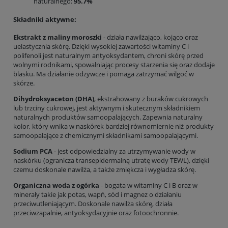
naturalnego:
95.7%
Składniki aktywne:
Ekstrakt z maliny moroszki
- działa nawilżająco, kojąco oraz
uelastycznia skórę. Dzięki wysokiej zawartości witaminy C i
polifenoli jest naturalnym antyoksydantem, chroni skórę przed
wolnymi rodnikami, spowalniając procesy starzenia się oraz dodaje
blasku. Ma działanie odżywcze i pomaga zatrzymać wilgoć w
skórze.
Dihydroksyaceton (DHA)
, ekstrahowany z buraków cukrowych
lub trzciny cukrowej, jest aktywnym i skutecznym składnikiem
naturalnych produktów samoopalających. Zapewnia naturalny
kolor, który wnika w naskórek bardziej równomiernie niż produkty
samoopalające z chemicznymi składnikami samoopalającymi.
Sodium PCA
- jest odpowiedzialny za utrzymywanie wody w
naskórku (ogranicza transepidermalną utratę wody TEWL), dzięki
czemu doskonale nawilża, a także zmiękcza i wygładza skórę.
Organiczna woda z ogórka
- bogata w witaminy C i B oraz w
minerały takie jak potas, wapń, sód i magnez o działaniu
przeciwutleniającym. Doskonale nawilża skórę, działa
przeciwzapalnie, antyoksydacyjnie oraz fotoochronnie.