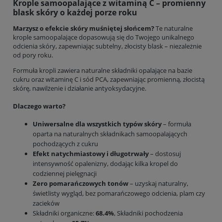
Krople samoopalające z witaminą C – promienny
blask skóry o każdej porze roku
Marzysz o efekcie skóry muśniętej słońcem?
Te naturalne
krople samoopalające dopasowują się do Twojego unikalnego
odcienia skóry, zapewniając subtelny, złocisty blask – niezależnie
od pory roku.
Formuła kropli zawiera naturalne składniki opalające na bazie
cukru oraz witaminę C i sód PCA, zapewniając promienną, złocistą
skórę, nawilżenie i działanie antyoksydacyjne.
Dlaczego warto?
Uniwersalne dla wszystkich typów skóry
– formuła
oparta na naturalnych składnikach samoopalających
pochodzących z cukru
Efekt natychmiastowy i długotrwały
– dostosuj
intensywność opalenizny, dodając kilka kropel do
codziennej pielęgnacji
Zero pomarańczowych tonów
– uzyskaj naturalny,
świetlisty wygląd, bez pomarańczowego odcienia, plam czy
zacieków
Składniki organiczne:
68.4%
, Składniki pochodzenia