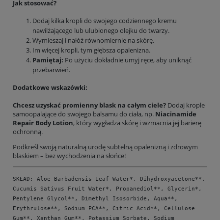
Jak stosować?
Dodaj kilka kropli do swojego codziennego kremu
nawilżającego lub ulubionego olejku do twarzy.
Wymieszaj i nałóż równomiernie na skórę.
Im więcej kropli, tym głębsza opalenizna.
Pamiętaj:
Po użyciu dokładnie umyj ręce, aby uniknąć
przebarwień.
Dodatkowe wskazówki:
Chcesz uzyskać promienny blask na całym ciele?
Dodaj krople
samoopalające do swojego balsamu do ciała, np.
Niacinamide
Repair Body Lotion
, który wygładza skórę i wzmacnia jej barierę
ochronną.
Podkreśl swoją naturalną urodę subtelną opalenizną i zdrowym
blaskiem – bez wychodzenia na słońce!
SKŁAD: Aloe Barbadensis Leaf Water*, Dihydroxyacetone**,
Cucumis Sativus Fruit Water*, Propanediol**, Glycerin*,
Pentylene Glycol**, Dimethyl Isosorbide, Aqua**,
Erythrulose**, Sodium PCA**, Citric Acid**, Cellulose
Gum**, Xanthan Gum**, Potassium Sorbate, Sodium