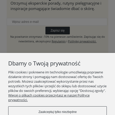
Otrzymuj eksperckie porady, rutyny pielęgnacyjne i
inspiracje pomagające świadomie dbać o skórę.
Zapisz się
Na powitanie otrzymasz -10% na pierwsze zamówienie. Zapisując się do
newslettera, akceptujesz
Regulamin
i
Politykę prywatności.
Dbamy o Twoją prywatność
SKLEP
Pliki cookies i pokrewne im technologie umożliwiają poprawne
działanie strony i pomagają nam dostosować ofertę do Twoich
RAW BEAUTY HOUSE
potrzeb. Możesz zaakceptować wykorzystanie przez nas
wszystkich tych plików i przejść do sklepu lub dostosować użycie
plików do swoich preferencji, wybierając opcję "Dostosuj zgody".
WAŻNE LINKI
Więcej o plikach cookies przeczytasz w naszej Polityce
prywatności.
Zaakceptuj tylko niezbędne