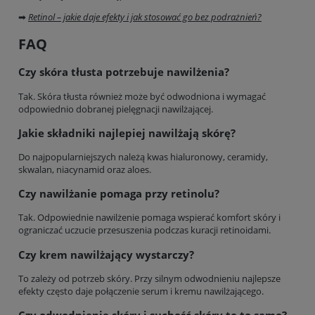
➡
Retinol – jakie daje efekty i jak stosować go bez podrażnień?
FAQ
Czy skóra tłusta potrzebuje nawilżenia?
Tak. Skóra tłusta również może być odwodniona i wymagać
odpowiednio dobranej pielęgnacji nawilżającej.
Jakie składniki najlepiej nawilżają skórę?
Do najpopularniejszych należą kwas hialuronowy, ceramidy,
skwalan, niacynamid oraz aloes.
Czy nawilżanie pomaga przy retinolu?
Tak. Odpowiednie nawilżenie pomaga wspierać komfort skóry i
ograniczać uczucie przesuszenia podczas kuracji retinoidami.
Czy krem nawilżający wystarczy?
To zależy od potrzeb skóry. Przy silnym odwodnieniu najlepsze
efekty często daje połączenie serum i kremu nawilżającego.
Czy odwodnienie skóry i suchość skóry to to samo?