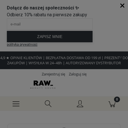
4,9 ★ OPINIE KLIENTÓW | BEZPŁATNA DOSTAWA OD 199 zł | PREZENTY DO
ZAKUPÓW | WYSYŁKA W 24–48h | AUTORYZOWANY DYSTRYBUTOR
Zarejestruj się
Zaloguj się