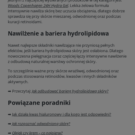
Jednym z najczęściej wybieranych produktów w tej kategorii jest
Woods Copenhagen 24H Hydra Gel
. Lekka żelowa formuła
intensywnie nawilża skórę bez uczucia obciążenia, dlatego dobrze
sprawdza się przy skórze mieszanej, odwodnionej oraz podczas
kuracji retinoidami.
Nawilżenie a bariera hydrolipidowa
Nawet najlepsze składniki nawilżające nie przyniosą pełnych
efektów, jeśli bariera hydrolipidowa skóry jest osłabiona. Dlatego
nowoczesna pielęgnacja coraz częściej łączy intensywne nawilżenie
z odbudową naturalnej warstwy ochronnej skóry.
To szczególnie ważne przy skórze wrażliwej, odwodnionej oraz
podczas stosowania retinoidów, kwasów i innych składników
aktywnych.
➡ Przeczytaj:
Jak odbudować barierę hydrolipidową skóry?
Powiązane poradniki
➡
Jak działa kwas hialuronowy i dla kogo jest odpowiedni?
➡
Jak rozpoznać odwodnioną skórę?
➡
Olejek czy krem – co najpierw?