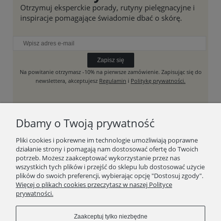
Otrzymuj eksperckie porady, rutyny pielęgnacyjne i
inspiracje pomagające świadomie dbać o skórę.
Zapisz się
Na powitanie otrzymasz -10% na pierwsze zamówienie. Zapisując się do
newslettera, akceptujesz
Regulamin
i
Politykę prywatności.
Dbamy o Twoją prywatność
SKLEP
Pliki cookies i pokrewne im technologie umożliwiają poprawne
działanie strony i pomagają nam dostosować ofertę do Twoich
RAW BEAUTY HOUSE
potrzeb. Możesz zaakceptować wykorzystanie przez nas
wszystkich tych plików i przejść do sklepu lub dostosować użycie
plików do swoich preferencji, wybierając opcję "Dostosuj zgody".
WAŻNE LINKI
Więcej o plikach cookies przeczytasz w naszej Polityce
prywatności.
Zaakceptuj tylko niezbędne