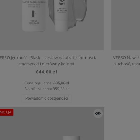
ERSO Jędrność i Blask – zestaw na utratę jędrności,
VERSO Nawilż
zmarszczki i nierówny koloryt
suchość, utra
644,00 zł
Cena regularna:
805,00 zł
Najniższa cena:
599,25 zł
Powiadom o dostępności
MOCJA