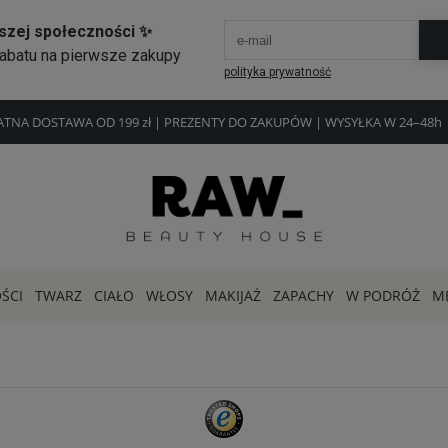
ŁATNA DOSTAWA OD 199 zł | PREZENTY DO ZAKUPÓW | WYSYŁKA W 24–4
ŚCI
TWARZ
CIAŁO
WŁOSY
MAKIJAŻ
ZAPACHY
W PODRÓŻ
M