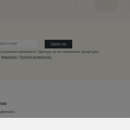
Zapisz się
Na powitanie otrzymasz -10% na pierwsze zamówienie. Zapisując się do newslettera, akceptujesz
Regulamin
i
Politykę prywatności.
INKI
płatności
rywatności
n