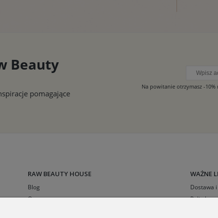
aw Beauty
inspiracje pomagające
RAW BEAUTY HOUSE
WAŻNE L
Blog
Dostawa i 
O nas
Polityka p
Kontakt
Regulami