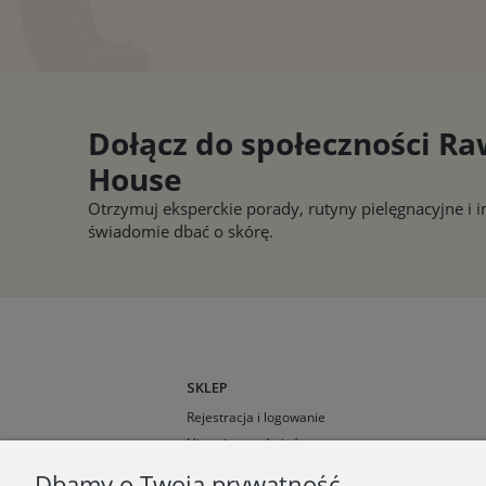
Dołącz do społeczności R
House
Otrzymuj eksperckie porady, rutyny pielęgnacyjne i 
świadomie dbać o skórę.
SKLEP
Rejestracja i logowanie
Historia zamówień
Lista życzeń
Dbamy o Twoją prywatność