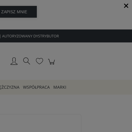
8h | AUTORYZOWANY DYSTRYBUTOR
Zarejestruj się
Zaloguj się
ĘŻCZYZNA
WSPÓŁPRACA
MARKI