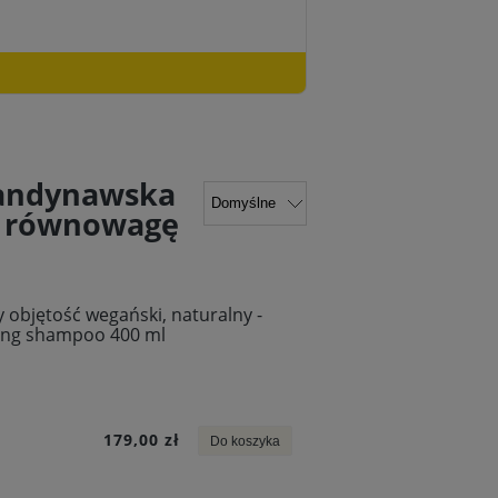
kandynawska
ze równowagę
objętość wegański, naturalny -
ng shampoo 400 ml
179,00 zł
Do koszyka