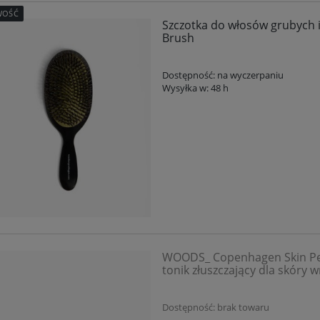
WOŚĆ
Szczotka do włosów grubych 
Brush
Dostępność:
na wyczerpaniu
Wysyłka w:
48 h
WOODS_ Copenhagen Skin Per
tonik złuszczający dla skóry 
Dostępność:
brak towaru