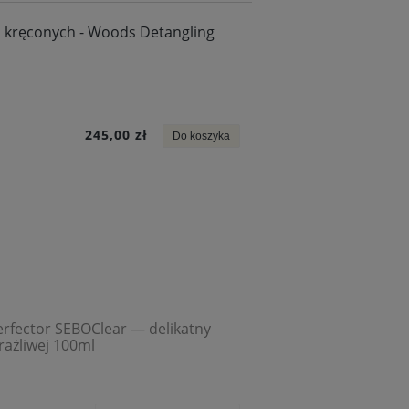
i kręconych - Woods Detangling
245,00 zł
Do koszyka
fector SEBOClear — delikatny
wrażliwej 100ml