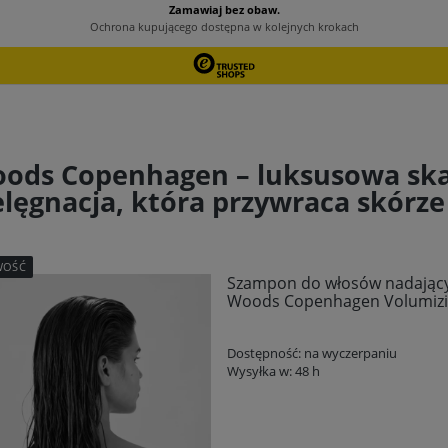
ods Copenhagen – luksusowa s
elęgnacja, która przywraca skór
WOŚĆ
Szampon do włosów nadający 
Woods Copenhagen Volumizi
Dostępność:
na wyczerpaniu
Wysyłka w:
48 h