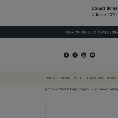
4,9 ★ OPINIE KLIENTÓW | BEZP
PROBLEM SKÓRY
BESTSELLERY
NOWO
Jesteś w:
Woods Copenhagen – luksusowa skandyn