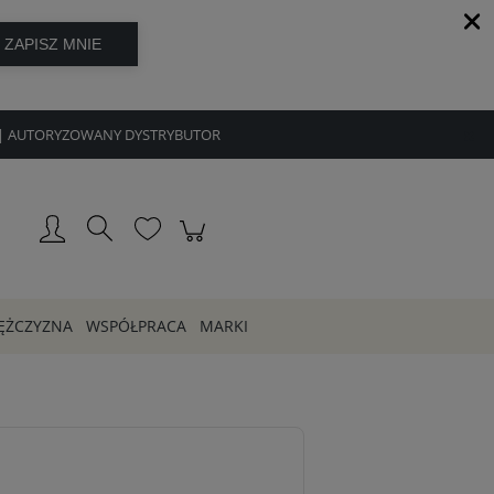
8h | AUTORYZOWANY DYSTRYBUTOR
Zarejestruj się
Zaloguj się
ĘŻCZYZNA
WSPÓŁPRACA
MARKI