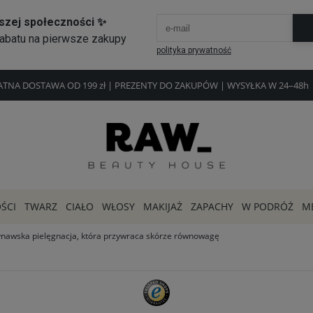
ŁATNA DOSTAWA OD 199 zł | PREZENTY DO ZAKUPÓW | WYSYŁKA W 24–4
ŚCI
TWARZ
CIAŁO
WŁOSY
MAKIJAŻ
ZAPACHY
W PODRÓŻ
M
awska pielęgnacja, która przywraca skórze równowagę